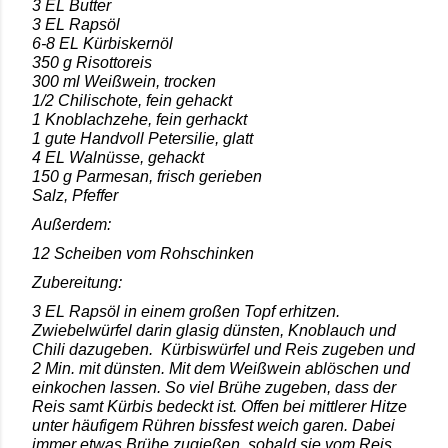
3 EL Butter
3 EL Rapsöl
6-8 EL Kürbiskernöl
350 g Risottoreis
300 ml Weißwein, trocken
1/2 Chilischote, fein gehackt
1 Knoblachzehe, fein gerhackt
1 gute Handvoll Petersilie, glatt
4 EL Walnüsse, gehackt
150 g Parmesan, frisch gerieben
Salz, Pfeffer
Außerdem:
12 Scheiben vom Rohschinken
Zubereitung:
3 EL Rapsöl in einem großen Topf erhitzen.
Zwiebelwürfel darin glasig dünsten, Knoblauch und
Chili dazugeben.
Kürbiswürfel und Reis zugeben und
2 Min. mit dünsten. Mit dem Weißwein ablöschen und
einkochen lassen. So viel Brühe zugeben, dass der
Reis samt Kürbis bedeckt ist. Offen bei mittlerer Hitze
unter häufigem Rühren bissfest weich garen. Dabei
immer etwas Brühe zugießen, sobald sie vom Reis