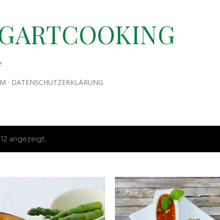
Direkt zum Hauptbereich
TGARTCOOKING
e
UM
DATENSCHUTZERKLÄRUNG
12 angezeigt.