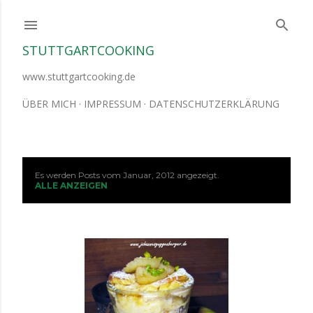
Direkt zum Hauptbereich
STUTTGARTCOOKING
www.stuttgartcooking.de
ÜBER MICH
IMPRESSUM
DATENSCHUTZERKLÄRUNG
Es werden Posts vom Januar, 2012 angezeigt.
P
ALLE ANZEIGEN
o
s
t
s