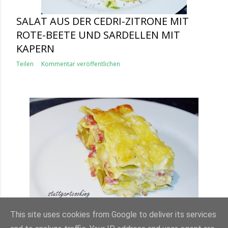
SALAT AUS DER CEDRI-ZITRONE MIT
ROTE-BEETE UND SARDELLEN MIT
KAPERN
Teilen
Kommentar veröffentlichen
ROSENKOHL-LASAGNE
This site uses cookies from Google to deliver its services