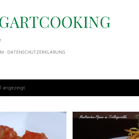
Direkt zum Hauptbereich
TGARTCOOKING
e
UM
DATENSCHUTZERKLÄRUNG
1 angezeigt.