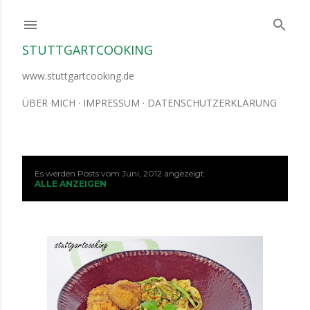
Direkt zum Hauptbereich
STUTTGARTCOOKING
www.stuttgartcooking.de
ÜBER MICH
IMPRESSUM
DATENSCHUTZERKLÄRUNG
Es werden Posts vom Juni, 2012 angezeigt.
P
ALLE ANZEIGEN
o
s
t
s