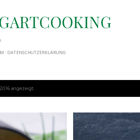
Direkt zum Hauptbereich
TGARTCOOKING
e
UM
DATENSCHUTZERKLÄRUNG
2016 angezeigt.