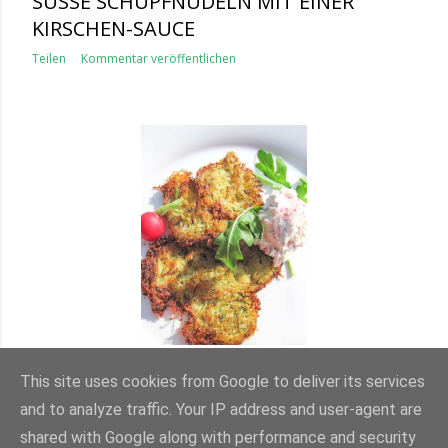
SÜSSE SCHUPFNUDELN MIT EINER K
IRSCHEN-SAUCE
Teilen
Kommentar veröffentlichen
ZUCCHINI-KARTOFFEL-PUFFER MIT
EINEM RADIESCHEN-DIP
This site uses cookies from Google to deliver its services
and to analyze traffic. Your IP address and user-agent are
Teilen
Kommentar veröffentlichen
shared with Google along with performance and security