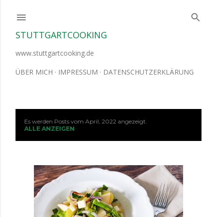
Direkt zum Hauptbereich
STUTTGARTCOOKING
www.stuttgartcooking.de
ÜBER MICH
IMPRESSUM
DATENSCHUTZERKLÄRUNG
Es werden Posts vom April, 2022 angezeigt.
P
ALLE ANZEIGEN
o
s
t
s