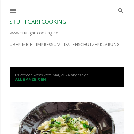
Direkt zum Hauptbereich
STUTTGARTCOOKING
www.stuttgartcooking.de
ÜBER MICH
IMPRESSUM
DATENSCHUTZERKLÄRUNG
Es werden Posts vom Mai, 2024 angezeigt.
P
ALLE ANZEIGEN
o
s
t
s