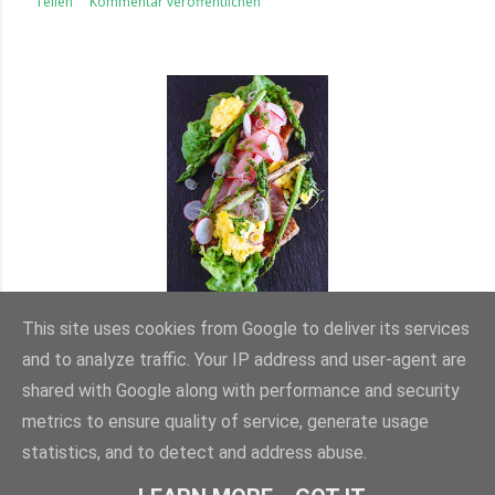
Teilen
Kommentar veröffentlichen
SPARGEL-BROT UND MEHR.....
This site uses cookies from Google to deliver its services
and to analyze traffic. Your IP address and user-agent are
Teilen
Kommentar veröffentlichen
shared with Google along with performance and security
metrics to ensure quality of service, generate usage
statistics, and to detect and address abuse.
ÄLTERE POSTS