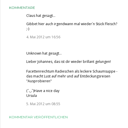
KOMMENTARE
Claus
hat gesagt…
Gibbet hier auch irgendwann mal wieder´n Stück Fleisch?
;-)
4. Mai 2012 um 16:56
Unknown
hat gesagt…
Lieber Johannes, das ist dir wieder brillant gelungen!
Facettenreichtum Radieschen als leckere Schaumsuppe -
das macht Lust auf mehr und auf Entdeckungsreisen
"Ausprobieren"
(ˆ◡ˆ)Have a nice day
Ursula
5. Mai 2012 um 08:55
KOMMENTAR VERÖFFENTLICHEN