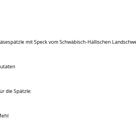
äsespätzle mit Speck vom Schwäbisch-Hällischen Landschw
utaten
ür die Spätzle:
ehl