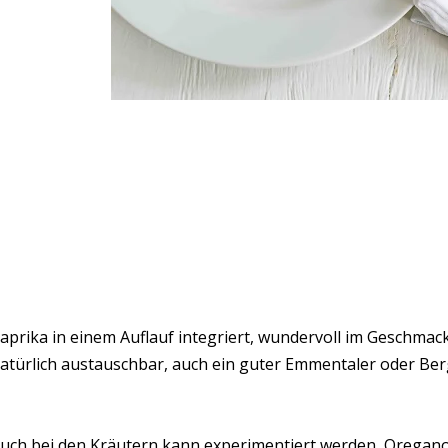
aprika in einem Auflauf integriert, wundervoll im Geschmack
atürlich austauschbar, auch ein guter Emmentaler oder Ber
uch bei den Kräutern kann experimentiert werden, Oregano 