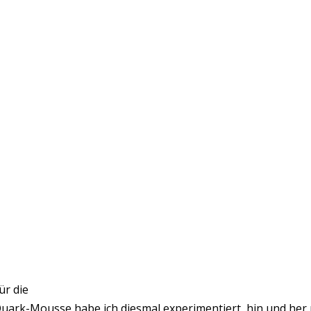
ür die
uark-Mousse habe ich diesmal experimentiert, hin und her p