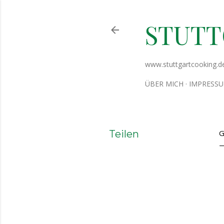
STUT
www.stuttgartcooking.d
ÜBER MICH
IMPRESS
Teilen
G