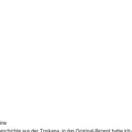
ine
eschichte aus der Toskana, in das Original-Rezept habe ich