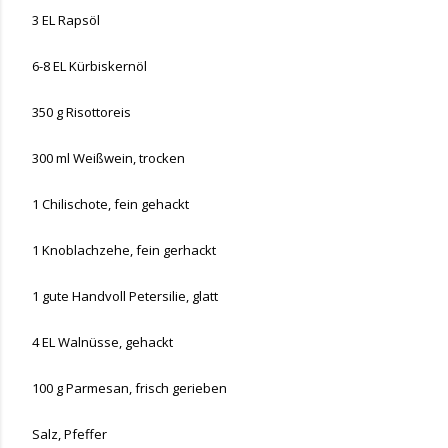
3 EL Rapsöl
6-8 EL Kürbiskernöl
350 g Risottoreis
300 ml Weißwein, trocken
1 Chilischote, fein gehackt
1 Knoblachzehe, fein gerhackt
1 gute Handvoll Petersilie, glatt
4 EL Walnüsse, gehackt
100 g Parmesan, frisch gerieben
Salz, Pfeffer