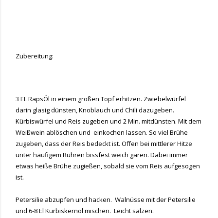
Zubereitung:
3 EL RapsÖl in einem großen Topf erhitzen. Zwiebelwürfel
darin glasig dünsten, Knoblauch und Chili dazugeben.
Kürbiswürfel und Reis zugeben und 2 Min. mitdünsten. Mit dem
Weißwein ablöschen und
einkochen lassen. So viel Brühe
zugeben, dass der Reis bedeckt ist. Offen bei mittlerer Hitze
unter häufigem Rühren bissfest weich garen. Dabei immer
etwas heiße Brühe zugießen, sobald sie vom Reis aufgesogen
ist.
Petersilie abzupfen und hacken.
Walnüsse mit der Petersilie
und 6-8 El Kürbiskernöl mischen.
Leicht salzen.