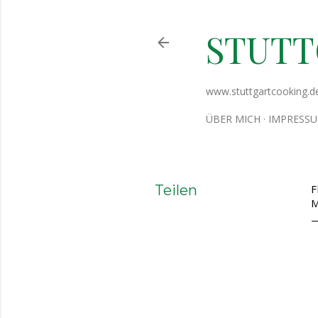
STUT
www.stuttgartcooking.d
ÜBER MICH
IMPRESS
Teilen
F