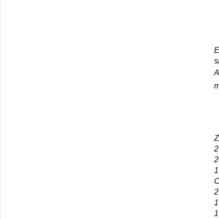
E
s
A
m
Z
2
2
1
C
2
1
1