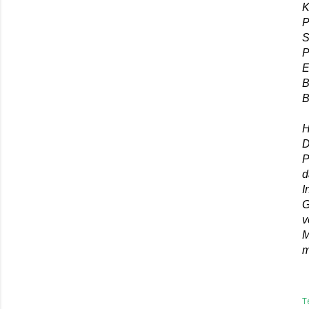
K
P
S
P
E
B
B
H
D
P
d
I
G
v
M
m
T