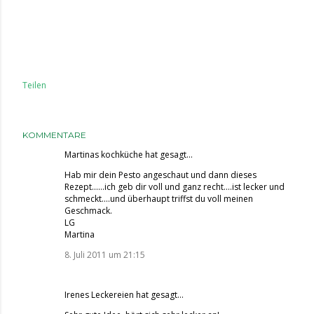
Teilen
KOMMENTARE
Martinas kochküche
hat gesagt…
Hab mir dein Pesto angeschaut und dann dieses
Rezept......ich geb dir voll und ganz recht....ist lecker und
schmeckt....und überhaupt triffst du voll meinen
Geschmack.
LG
Martina
8. Juli 2011 um 21:15
Irenes Leckereien
hat gesagt…