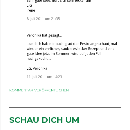
Sehr gute Idee, hört sich sehr lecker an!
L G
Irène
8. Juli 2011 um 21:35
Veronika
hat gesagt…
...und ich hab mir auch grad das Pesto angeschaut, mal
wieder ein ehrliches, sauberes lecker Rezept und eine
gute Idee jetzt im Sommer, wird auf jeden Fall
nachgekocht....
LG, Veronika
11. Juli 2011 um 14:23
KOMMENTAR VERÖFFENTLICHEN
SCHAU DICH UM