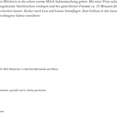
en Milchreis in die schon warme Milch-Sahnemischung geben. Mit einer Prise salze
usgekratzte Vanilleschote einlegen und bei ganz kleiner Flamme ca. 35 Minuten (bis
ls kochen lassen. Zucker nach Lust und Laune hinzufügen. Zum Schluss in den lauwa
eschlagene Sahne einrühren.
ür den
Rhabarber in Marillen-Marmelade und Minze:
abarber, geschält und in Stücke geschnitten
tter