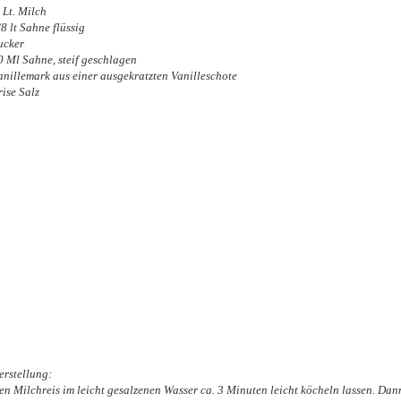
 Lt. Milch
8 lt Sahne flüssig
ucker
0 Ml Sahne, steif geschlagen
anillemark aus einer ausgekratzten Vanilleschote
rise Salz
erstellung:
en Milchreis im leicht gesalzenen Wasser ca. 3 Minuten leicht köcheln lassen. D