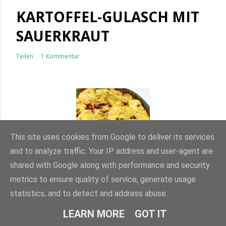
KARTOFFEL-GULASCH MIT
SAUERKRAUT
Teilen
1 Kommentar
This site uses cookies from Google to deliver its services
and to analyze traffic. Your IP address and user-agent are
shared with Google along with performance and security
metrics to ensure quality of service, generate usage
statistics, and to detect and address abuse.
LEARN MORE
GOT IT