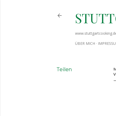
STUT
www.stuttgartcooking.d
ÜBER MICH
IMPRESS
Teilen
M
V