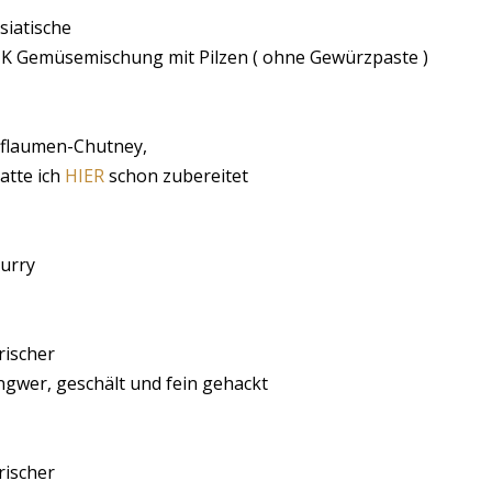
siatische
K Gemüsemischung mit Pilzen ( ohne Gewürzpaste )
flaumen-Chutney,
atte ich
HIER
schon zubereitet
urry
rischer
ngwer, geschält und fein gehackt
rischer