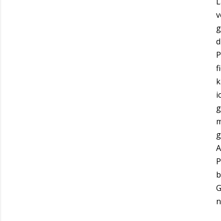
L
v
g
d
P
f
k
i
g
m
g
A
P
b
G
n