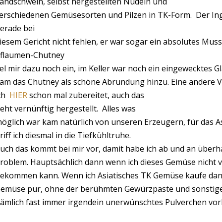
andschwein, selbst hergestellten Nudeln und
erschiedenen Gemüsesorten und Pilzen in TK-Form. Der Ing
erade bei
iesem Gericht nicht fehlen, er war sogar ein absolutes Muss
flaumen-Chutney
iel mir dazu noch ein, im Keller war noch ein eingewecktes 
am das Chutney als schöne Abrundung hinzu. Eine andere V
ch
HIER
schon mal zubereitet, auch das
eht vernünftig hergestellt. Alles was
öglich war kam natürlich von unseren Erzeugern, für das 
riff ich diesmal in die Tiefkühltruhe.
uch das kommt bei mir vor, damit habe ich ab und an überh
roblem. Hauptsächlich dann wenn ich dieses Gemüse nicht
ekommen kann. Wenn ich Asiatisches TK Gemüse kaufe dann
emüse pur, ohne der berühmten Gewürzpaste und sonstigen
ämlich fast immer irgendein unerwünschtes Pulverchen vo