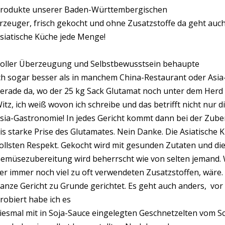
rodukte unserer Baden-Württembergischen
rzeuger, frisch gekocht und ohne Zusatzstoffe da geht auch
siatische Küche jede Menge!
oller Überzeugung und Selbstbewusstsein behaupte
ch sogar besser als in manchem China-Restaurant oder Asia-
erade da, wo der 25 kg Sack Glutamat noch unter dem Herd s
itz, ich weiß wovon ich schreibe und das betrifft nicht nur d
sia-Gastronomie! In jedes Gericht kommt dann bei der Zuber
is starke Prise des Glutamates. Nein Danke. Die Asiatische
ollsten Respekt. Gekocht wird mit gesunden Zutaten und die
emüsezubereitung wird beherrscht wie von selten jemand. W
er immer noch viel zu oft verwendeten Zusatzstoffen, wäre.
anze Gericht zu Grunde gerichtet. Es geht auch anders, vor 
robiert habe ich es
iesmal mit in Soja-Sauce eingelegten Geschnetzelten vom S