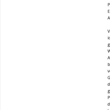
P
E
A
V
i
g
W
A
b
v
G
d
g
P
d