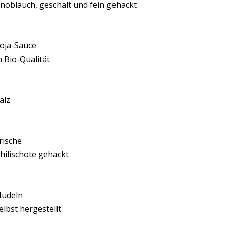
noblauch, geschält und fein gehackt
oja-Sauce
n Bio-Qualität
alz
rische
hilischote gehackt
udeln
elbst hergestellt