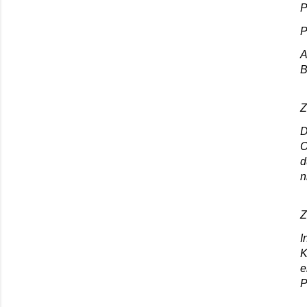
P
P
A
B
Z
D
O
d
n
Z
I
K
e
P