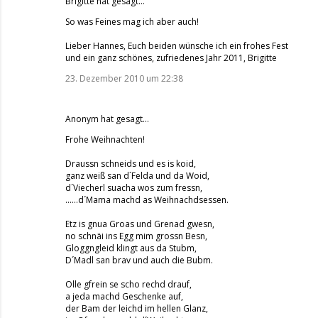
Brigitte
hat gesagt…
So was Feines mag ich aber auch!
Lieber Hannes, Euch beiden wünsche ich ein frohes Fest
und ein ganz schönes, zufriedenes Jahr 2011, Brigitte
23. Dezember 2010 um 22:38
Anonym hat gesagt…
Frohe Weihnachten!
Draussn schneids und es is koid,
ganz weiß san d´Felda und da Woid,
d´Viecherl suacha wos zum fressn,
......d´Mama machd as Weihnachdsessen.
Etz is gnua Groas und Grenad gwesn,
no schnäi ins Egg mim grossn Besn,
Gloggngleid klingt aus da Stubm,
D´Madl san brav und auch die Bubm.
Olle gfrein se scho rechd drauf,
a jeda machd Geschenke auf,
der Bam der leichd im hellen Glanz,