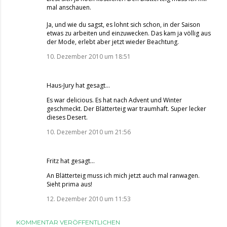
mal anschauen.
Ja, und wie du sagst, es lohnt sich schon, in der Saison
etwas zu arbeiten und einzuwecken. Das kam ja völlig aus
der Mode, erlebt aber jetzt wieder Beachtung.
10. Dezember 2010 um 18:51
Haus-Jury hat gesagt…
Es war delicious. Es hat nach Advent und Winter
geschmeckt. Der Blätterteig war traumhaft. Super lecker
dieses Desert.
10. Dezember 2010 um 21:56
Fritz
hat gesagt…
An Blätterteig muss ich mich jetzt auch mal ranwagen.
Sieht prima aus!
12. Dezember 2010 um 11:53
KOMMENTAR VERÖFFENTLICHEN