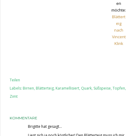
en
möchte:
Blättert
eig
nach
Vincent
Klink
Teilen
Labels:
Birnen
Blätterteig
Karamellisiert
Quark
Süßspeise
Topfen
Zimt
KOMMENTARE
Brigitte
hat gesagt…
Liest sich ja noch köstlicher! Den Blätterteig muss ich mir