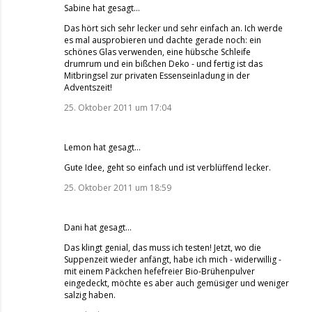
Sabine
hat gesagt…
Das hört sich sehr lecker und sehr einfach an. Ich werde
es mal ausprobieren und dachte gerade noch: ein
schönes Glas verwenden, eine hübsche Schleife
drumrum und ein bißchen Deko - und fertig ist das
Mitbringsel zur privaten Essenseinladung in der
Adventszeit!
25. Oktober 2011 um 17:04
Lemon
hat gesagt…
Gute Idee, geht so einfach und ist verblüffend lecker.
25. Oktober 2011 um 18:59
Dani
hat gesagt…
Das klingt genial, das muss ich testen! Jetzt, wo die
Suppenzeit wieder anfängt, habe ich mich - widerwillig -
mit einem Päckchen hefefreier Bio-Brühenpulver
eingedeckt, möchte es aber auch gemüsiger und weniger
salzig haben.