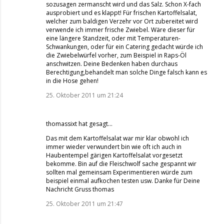
sozusagen zermanscht wird und das Salz. Schon X-fach
ausprobiert und es klappt! Für frischen Kartoffelsalat,
welcher zum baldigen Verzehr vor Ort zubereitet wird
verwende ich immer frische Zwiebel. Wäre dieser für
eine längere Standzeit, oder mit Temperaturen-
Schwankungen, oder für ein Catering gedacht würde ich
die Zwiebelwürfel vorher, zum Beispiel in Raps-Öl
anschwitzen. Deine Bedenken haben durchaus
Berechtigung,behandelt man solche Dinge falsch kann es
in die Hose gehen!
25. Oktober 2011 um 21:24
thomassixt
hat gesagt…
Das mit dem Kartoffelsalat war mir klar obwohl ich
immer wieder verwundert bin wie oft ich auch in
Haubentempel gärigen Kartoffelsalat vorgesetzt
bekomme. Bin auf die Fleischwolf sache gespannt wir
sollten mal gemeinsam Experimentieren würde zum
beispiel einmal aufkochen testen usw. Danke für Deine
Nachricht Gruss thomas
25. Oktober 2011 um 21:47