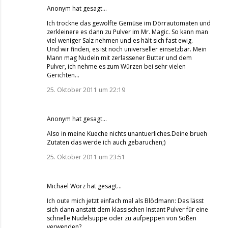
Anonym hat gesagt…
Ich trockne das gewolfte Gemüse im Dörrautomaten und
zerkleinere es dann zu Pulver im Mr. Magic. So kann man
viel weniger Salz nehmen und es hält sich fast ewig.
Und wir finden, es ist noch universeller einsetzbar. Mein
Mann mag Nudeln mit zerlassener Butter und dem
Pulver, ich nehme es zum Würzen bei sehr vielen
Gerichten...
25. Oktober 2011 um 22:19
Anonym hat gesagt…
Also in meine Kueche nichts unantuerliches.Deine brueh
Zutaten das werde ich auch gebaruchen;)
25. Oktober 2011 um 23:51
Michael Wörz
hat gesagt…
Ich oute mich jetzt einfach mal als Blödmann: Das lässt
sich dann anstatt dem klassischen Instant Pulver für eine
schnelle Nudelsuppe oder zu aufpeppen von Soßen
verwenden?