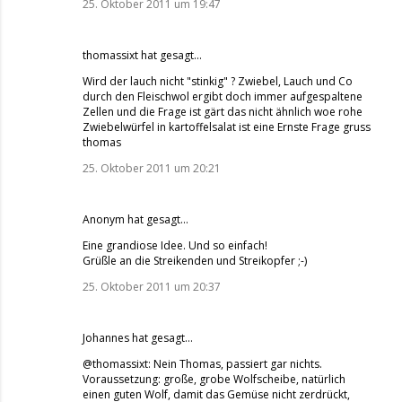
25. Oktober 2011 um 19:47
thomassixt
hat gesagt…
Wird der lauch nicht "stinkig" ? Zwiebel, Lauch und Co
durch den Fleischwol ergibt doch immer aufgespaltene
Zellen und die Frage ist gärt das nicht ähnlich woe rohe
Zwiebelwürfel in kartoffelsalat ist eine Ernste Frage gruss
thomas
25. Oktober 2011 um 20:21
Anonym hat gesagt…
Eine grandiose Idee. Und so einfach!
Grüßle an die Streikenden und Streikopfer ;-)
25. Oktober 2011 um 20:37
Johannes
hat gesagt…
@thomassixt: Nein Thomas, passiert gar nichts.
Voraussetzung: große, grobe Wolfscheibe, natürlich
einen guten Wolf, damit das Gemüse nicht zerdrückt,