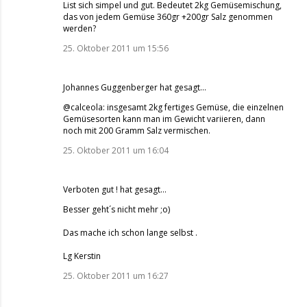
List sich simpel und gut. Bedeutet 2kg Gemüsemischung,
das von jedem Gemüse 360gr +200gr Salz genommen
werden?
25. Oktober 2011 um 15:56
Johannes Guggenberger
hat gesagt…
@calceola: insgesamt 2kg fertiges Gemüse, die einzelnen
Gemüsesorten kann man im Gewicht variieren, dann
noch mit 200 Gramm Salz vermischen.
25. Oktober 2011 um 16:04
Verboten gut !
hat gesagt…
Besser geht´s nicht mehr ;o)
Das mache ich schon lange selbst .
Lg Kerstin
25. Oktober 2011 um 16:27