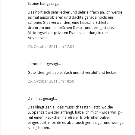
Sabine
hat gesagt…
Das hört sich sehr lecker und sehr einfach an. Ich werde
es mal ausprobieren und dachte gerade noch: ein
schönes Glas verwenden, eine hübsche Schleife
drumrum und ein bißchen Deko - und fertig ist das
Mitbringsel zur privaten Essenseinladung in der
Adventszeit!
25. Oktober 2011 um 17:04
Lemon
hat gesagt…
Gute Idee, geht so einfach und ist verblüffend lecker.
25. Oktober 2011 um 18:59
Dani
hat gesagt…
Das klingt genial, das muss ich testen! Jetzt, wo die
Suppenzeit wieder anfängt, habe ich mich - widerwillig -
mit einem Päckchen hefefreier Bio-Brühenpulver
eingedeckt, möchte es aber auch gemüsiger und weniger
salzig haben.