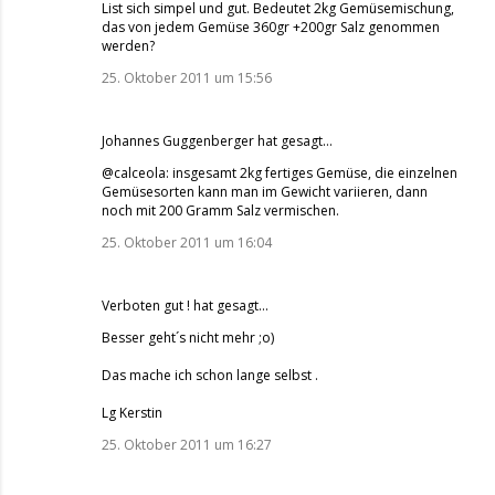
List sich simpel und gut. Bedeutet 2kg Gemüsemischung,
das von jedem Gemüse 360gr +200gr Salz genommen
werden?
25. Oktober 2011 um 15:56
Johannes Guggenberger
hat gesagt…
@calceola: insgesamt 2kg fertiges Gemüse, die einzelnen
Gemüsesorten kann man im Gewicht variieren, dann
noch mit 200 Gramm Salz vermischen.
25. Oktober 2011 um 16:04
Verboten gut !
hat gesagt…
Besser geht´s nicht mehr ;o)
Das mache ich schon lange selbst .
Lg Kerstin
25. Oktober 2011 um 16:27