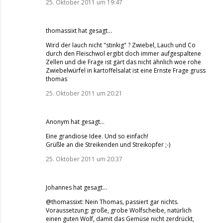
25. Oktober 2011 um 19:47
thomassixt
hat gesagt…
Wird der lauch nicht "stinkig" ? Zwiebel, Lauch und Co
durch den Fleischwol ergibt doch immer aufgespaltene
Zellen und die Frage ist gärt das nicht ähnlich woe rohe
Zwiebelwürfel in kartoffelsalat ist eine Ernste Frage gruss
thomas
25. Oktober 2011 um 20:21
Anonym hat gesagt…
Eine grandiose Idee. Und so einfach!
Grüßle an die Streikenden und Streikopfer ;-)
25. Oktober 2011 um 20:37
Johannes
hat gesagt…
@thomassixt: Nein Thomas, passiert gar nichts.
Voraussetzung: große, grobe Wolfscheibe, natürlich
einen guten Wolf, damit das Gemüse nicht zerdrückt,