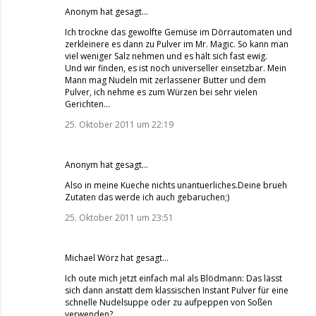
Anonym hat gesagt…
Ich trockne das gewolfte Gemüse im Dörrautomaten und
zerkleinere es dann zu Pulver im Mr. Magic. So kann man
viel weniger Salz nehmen und es hält sich fast ewig.
Und wir finden, es ist noch universeller einsetzbar. Mein
Mann mag Nudeln mit zerlassener Butter und dem
Pulver, ich nehme es zum Würzen bei sehr vielen
Gerichten...
25. Oktober 2011 um 22:19
Anonym hat gesagt…
Also in meine Kueche nichts unantuerliches.Deine brueh
Zutaten das werde ich auch gebaruchen;)
25. Oktober 2011 um 23:51
Michael Wörz
hat gesagt…
Ich oute mich jetzt einfach mal als Blödmann: Das lässt
sich dann anstatt dem klassischen Instant Pulver für eine
schnelle Nudelsuppe oder zu aufpeppen von Soßen
verwenden?