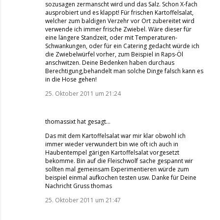
sozusagen zermanscht wird und das Salz. Schon X-fach
ausprobiert und es klappt! Für frischen Kartoffelsalat,
welcher zum baldigen Verzehr vor Ort zubereitet wird
verwende ich immer frische Zwiebel. Wäre dieser für
eine längere Standzeit, oder mit Temperaturen-
Schwankungen, oder für ein Catering gedacht würde ich
die Zwiebelwürfel vorher, zum Beispiel in Raps-Öl
anschwitzen. Deine Bedenken haben durchaus
Berechtigung,behandelt man solche Dinge falsch kann es
in die Hose gehen!
25. Oktober 2011 um 21:24
thomassixt
hat gesagt…
Das mit dem Kartoffelsalat war mir klar obwohl ich
immer wieder verwundert bin wie oft ich auch in
Haubentempel gärigen Kartoffelsalat vorgesetzt
bekomme. Bin auf die Fleischwolf sache gespannt wir
sollten mal gemeinsam Experimentieren würde zum
beispiel einmal aufkochen testen usw. Danke für Deine
Nachricht Gruss thomas
25. Oktober 2011 um 21:47