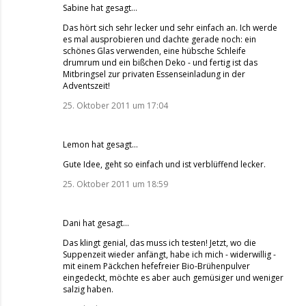
Sabine
hat gesagt…
Das hört sich sehr lecker und sehr einfach an. Ich werde
es mal ausprobieren und dachte gerade noch: ein
schönes Glas verwenden, eine hübsche Schleife
drumrum und ein bißchen Deko - und fertig ist das
Mitbringsel zur privaten Essenseinladung in der
Adventszeit!
25. Oktober 2011 um 17:04
Lemon
hat gesagt…
Gute Idee, geht so einfach und ist verblüffend lecker.
25. Oktober 2011 um 18:59
Dani
hat gesagt…
Das klingt genial, das muss ich testen! Jetzt, wo die
Suppenzeit wieder anfängt, habe ich mich - widerwillig -
mit einem Päckchen hefefreier Bio-Brühenpulver
eingedeckt, möchte es aber auch gemüsiger und weniger
salzig haben.