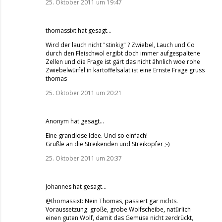
25. Oktober 2011 um 19:47
thomassixt
hat gesagt…
Wird der lauch nicht "stinkig" ? Zwiebel, Lauch und Co
durch den Fleischwol ergibt doch immer aufgespaltene
Zellen und die Frage ist gärt das nicht ähnlich woe rohe
Zwiebelwürfel in kartoffelsalat ist eine Ernste Frage gruss
thomas
25. Oktober 2011 um 20:21
Anonym hat gesagt…
Eine grandiose Idee. Und so einfach!
Grüßle an die Streikenden und Streikopfer ;-)
25. Oktober 2011 um 20:37
Johannes
hat gesagt…
@thomassixt: Nein Thomas, passiert gar nichts.
Voraussetzung: große, grobe Wolfscheibe, natürlich
einen guten Wolf, damit das Gemüse nicht zerdrückt,