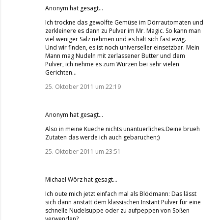
Anonym hat gesagt…
Ich trockne das gewolfte Gemüse im Dörrautomaten und
zerkleinere es dann zu Pulver im Mr. Magic. So kann man
viel weniger Salz nehmen und es hält sich fast ewig.
Und wir finden, es ist noch universeller einsetzbar. Mein
Mann mag Nudeln mit zerlassener Butter und dem
Pulver, ich nehme es zum Würzen bei sehr vielen
Gerichten...
25. Oktober 2011 um 22:19
Anonym hat gesagt…
Also in meine Kueche nichts unantuerliches.Deine brueh
Zutaten das werde ich auch gebaruchen;)
25. Oktober 2011 um 23:51
Michael Wörz
hat gesagt…
Ich oute mich jetzt einfach mal als Blödmann: Das lässt
sich dann anstatt dem klassischen Instant Pulver für eine
schnelle Nudelsuppe oder zu aufpeppen von Soßen
verwenden?