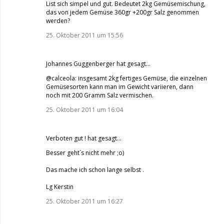
List sich simpel und gut. Bedeutet 2kg Gemüsemischung,
das von jedem Gemüse 360gr +200gr Salz genommen
werden?
25. Oktober 2011 um 15:56
Johannes Guggenberger
hat gesagt…
@calceola: insgesamt 2kg fertiges Gemüse, die einzelnen
Gemüsesorten kann man im Gewicht variieren, dann
noch mit 200 Gramm Salz vermischen.
25. Oktober 2011 um 16:04
Verboten gut !
hat gesagt…
Besser geht´s nicht mehr ;o)
Das mache ich schon lange selbst .
Lg Kerstin
25. Oktober 2011 um 16:27