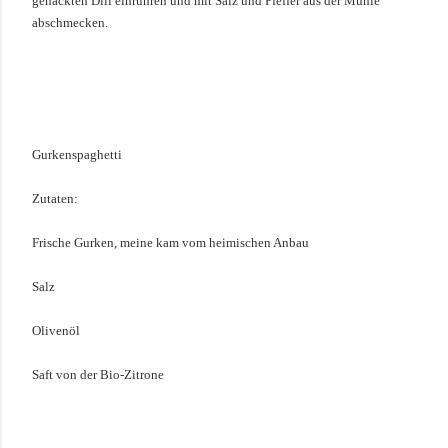
gehackten Dill einrühren und mit Salz und Pfeffer aus der Mühle
abschmecken.
Gurkenspaghetti
Zutaten:
Frische Gurken, meine kam vom heimischen Anbau
Salz
Olivenöl
Saft von der Bio-
Zitrone