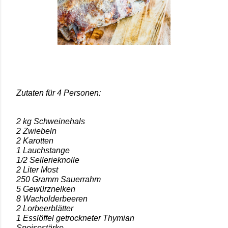
Zutaten für 4 Personen:
2 kg Schweinehals
2 Zwiebeln
2 Karotten
1 Lauchstange
1/2 Sellerieknolle
2 Liter Most
250 Gramm Sauerrahm
5 Gewürznelken
8 Wacholderbeeren
2 Lorbeerblätter
1 Esslöffel getrockneter Thymian
Speisestärke